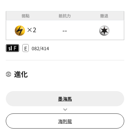
弱點
抵抗力
撤退
×2
--
E
082/414
進化
墨海馬
海刺龍