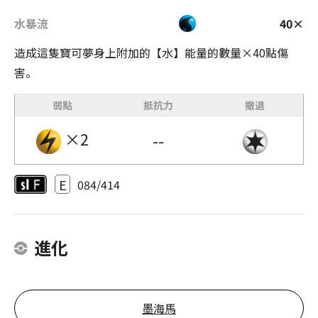
水暴流
40×
造成這隻寶可夢身上附加的【水】能量的數量×40點傷
害。
弱點
抵抗力
撤退
×2
--
E
084/414
進化
墨海馬