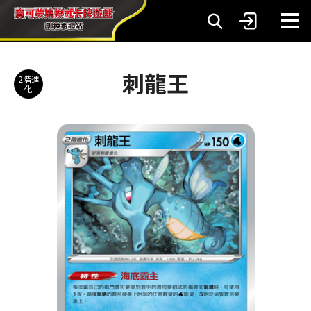
刺龍王
2階進
化