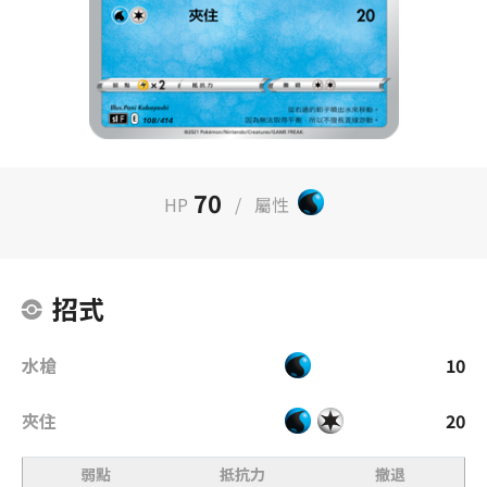
70
HP
/
屬性
招式
水槍
10
夾住
20
弱點
抵抗力
撤退