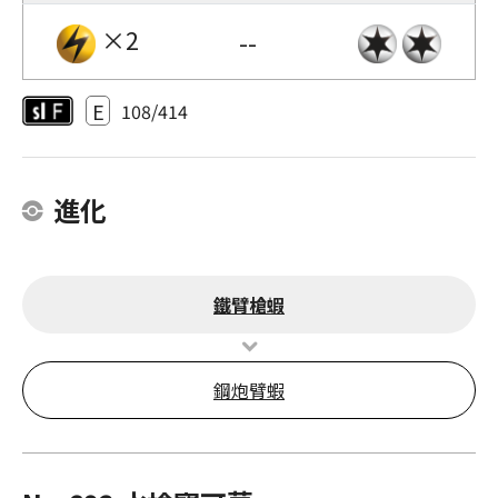
×2
--
E
108/414
進化
鐵臂槍蝦
鋼炮臂蝦