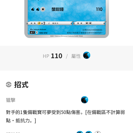
110
HP
/
屬性
招式
狙擊
對手的1隻備戰寶可夢受到50點傷害。[在備戰區不計算弱
點・抵抗力。]