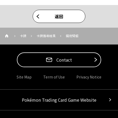
返回
卡牌
卡牌搜尋結果
鋼炮臂蝦
Contact
Site Map
Term of Use
Privacy Notice
Pokémon Trading Card Game Website