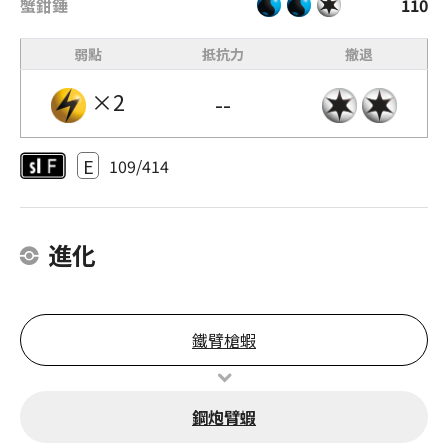
蟹鉗錘
110
弱點
抵抗力
撤退
×2
--
E
109/414
進化
鐵臂槍蝦
鋼炮臂蝦