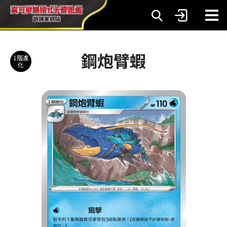
鋼炮臂蝦
1階進
化