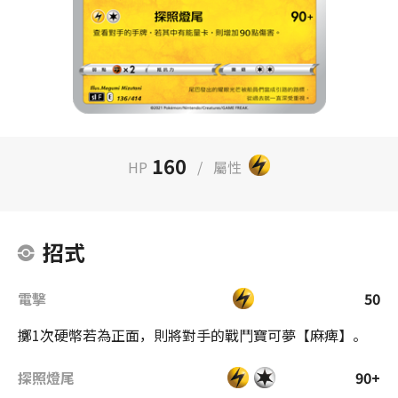
160
HP
/
屬性
招式
電擊
50
擲1次硬幣若為正面，則將對手的戰鬥寶可夢【麻痺】。
探照燈尾
90+