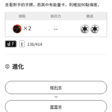
查看對手的手牌，若其中有能量卡，則增加90點傷害。
弱點
抵抗力
撤退
×2
--
E
136/414
進化
咩利羊
茸茸羊