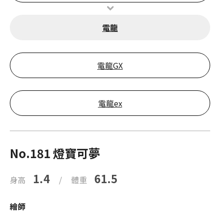
電龍
電龍GX
電龍ex
No.181 燈寶可夢
1.4
61.5
身高
/
體重
繪師