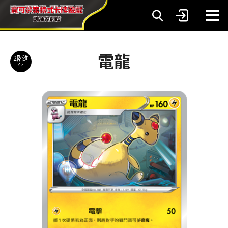
電龍
2階進
化