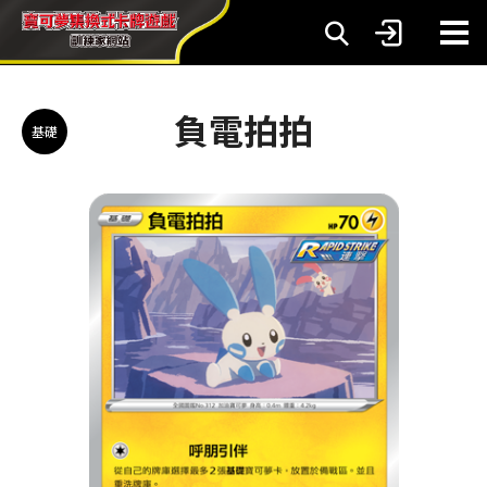
負電拍拍
基礎