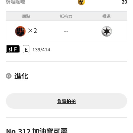
劈哩啪啦
20
弱點
抵抗力
撤退
×2
--
E
139/414
進化
負電拍拍
No.312 加油寶可夢