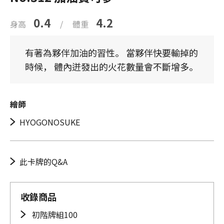
0.4
4.2
身高
/
體重
有著為夥伴加油的習性。 當夥伴快要輸掉的
時候， 體內迸發出的火花數量會不斷增多。
繪師
HYOGONOSUKE
此卡牌的Q&A
收錄商品
初階牌組100