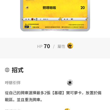
70
HP
/
屬性
招式
呼朋引伴
從自己的牌庫選擇最多2張【基礎】寶可夢卡，放置於備
戰區。並且重洗牌庫。