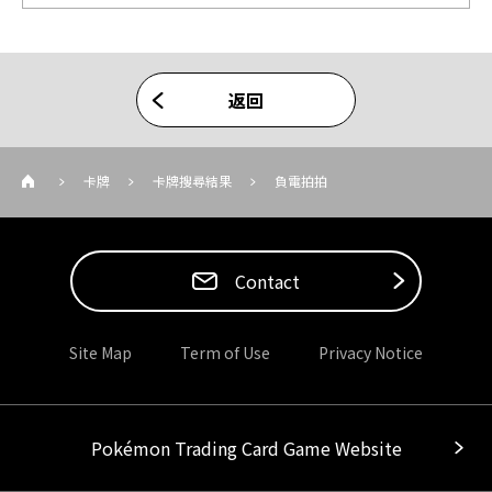
返回
卡牌
卡牌搜尋結果
負電拍拍
Contact
Site Map
Term of Use
Privacy Notice
Pokémon Trading Card Game Website