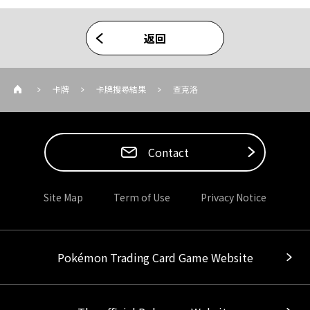
返回
卡牌
卡牌搜尋結果
查克洛
Contact
Site Map
Term of Use
Privacy Notice
Pokémon Trading Card Game Website