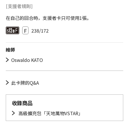
[支援者規則]
在自己的回合時，支援者卡只可使用1張。
F
238/172
繪師
Oswaldo KATO
此卡牌的Q&A
收錄商品
高級擴充包「天地萬物VSTAR」