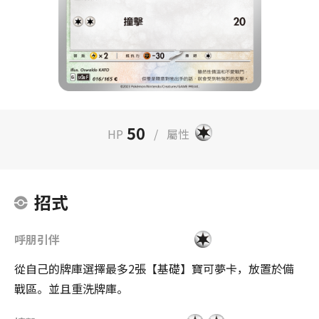
50
HP
/
屬性
招式
呼朋引伴
從自己的牌庫選擇最多2張【基礎】寶可夢卡，放置於備
戰區。並且重洗牌庫。