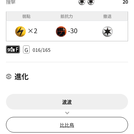
撞擊
20
弱點
抵抗力
撤退
×2
-30
G
016/165
進化
波波
比比鳥