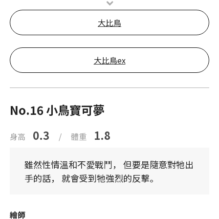
大比鳥
大比鳥ex
No.16 小鳥寶可夢
0.3
1.8
身高
/
體重
雖然性情溫和不愛戰鬥， 但要是隨意對牠出
手的話， 就會受到牠強烈的反擊。
繪師