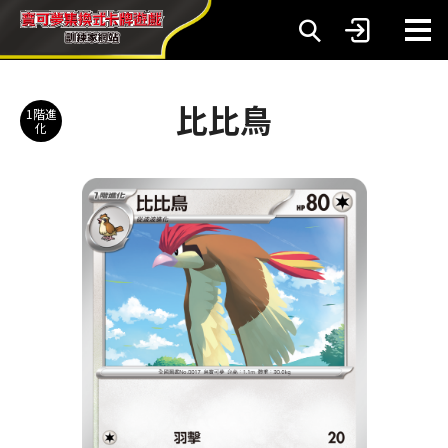
比比鳥
1階進
化