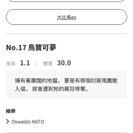
大比鳥ex
No.17 鳥寶可夢
1.1
30.0
身高
/
體重
擁有著廣闊的地盤。 要是有哪個討厭鬼膽敢
入侵， 就會遭到牠的瘋狂啄擊。
繪師
Oswaldo KATO