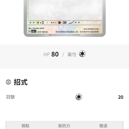
80
HP
/
屬性
招式
羽擊
20
弱點
抵抗力
撤退