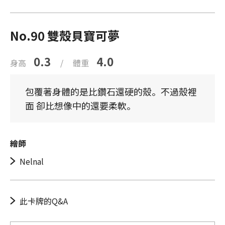
No.90 雙殼貝寶可夢
0.3
4.0
身高
/
體重
包覆著身體的是比鑽石還硬的殼。不過殼裡
面 卻比想像中的還要柔軟。
繪師
Nelnal
此卡牌的Q&A