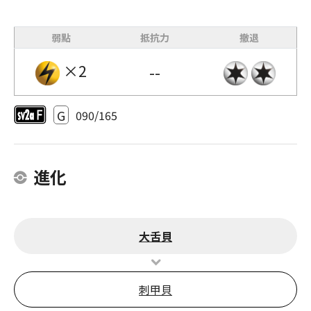
弱點
抵抗力
撤退
×2
--
G
090/165
進化
大舌貝
刺甲貝