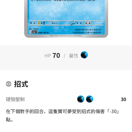
70
HP
/
屬性
招式
硬殼壓制
30
在下個對手的回合，這隻寶可夢受到招式的傷害「-30」
點。