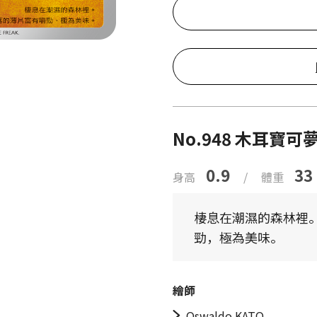
No.948 木耳寶可
0.9
33
身高
/
體重
棲息在潮濕的森林裡。
勁，極為美味。
繪師
Oswaldo KATO