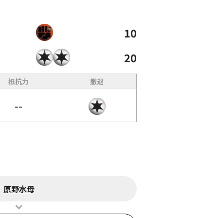
10
20
抵抗力
撤退
--
原野水母