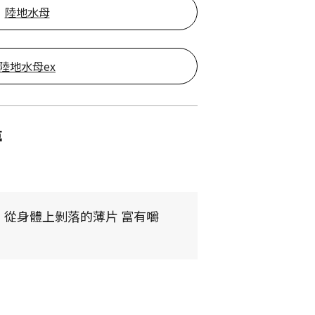
陸地水母
陸地水母ex
夢
從身體上剝落的薄片 富有嚼