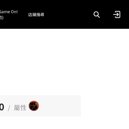
Game On!
店鋪搜尋
動)
0
/
屬性