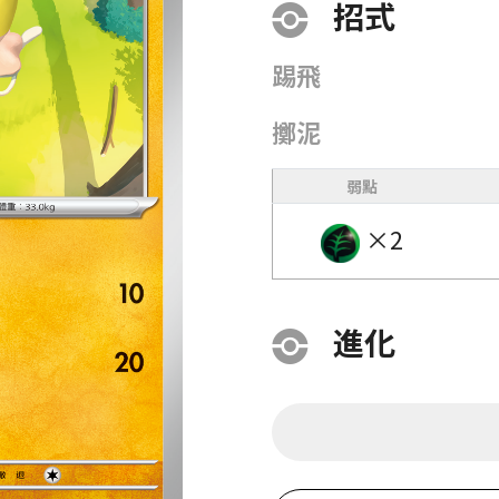
招式
踢飛
擲泥
弱點
×2
進化