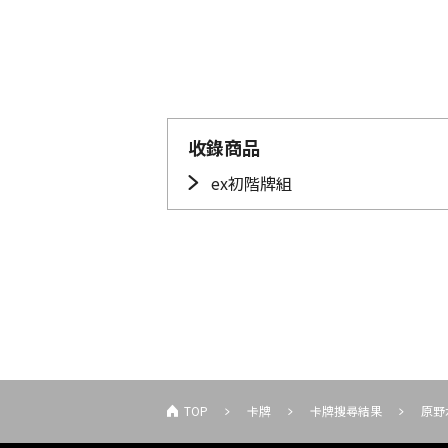
收錄商品
ex初階牌組
TOP
卡牌
卡牌搜尋結果
原野