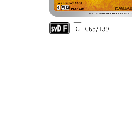
G
065/139