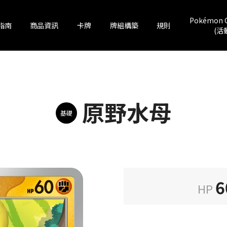
Pokémon 
指南
商品資訊
卡牌
牌組構築
規則
(活
原野水母
基礎
6
HP