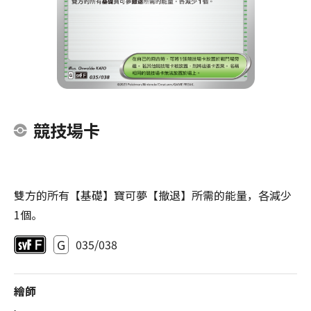
競技場卡
雙方的所有【基礎】寶可夢【撤退】所需的能量，各減少
1個。
G
035/038
繪師