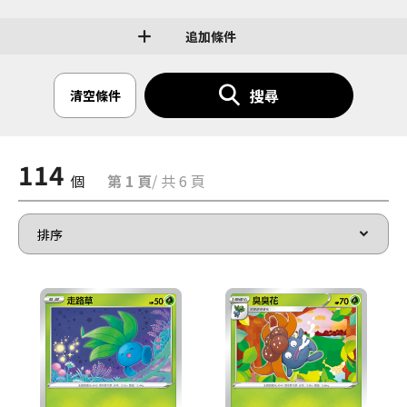
追加條件
搜尋
清空條件
114
個
第 1 頁
/ 共 6 頁