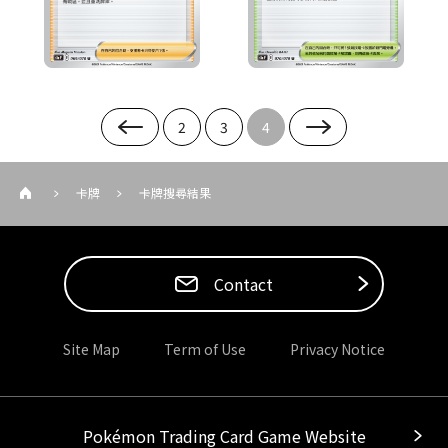
2
3
4
卡牌
卡牌搜尋結果
Contact
Site Map
Term of Use
Privacy Notice
Pokémon Trading Card Game Website