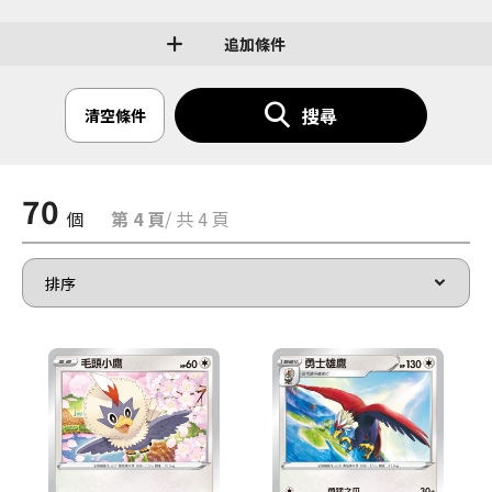
追加條件
搜尋
清空條件
70
個
第 4 頁
/ 共 4 頁