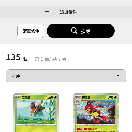
追加條件
搜尋
清空條件
135
個
第 1 頁
/ 共 7 頁