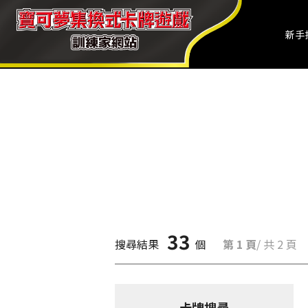
新手
33
搜尋結果
個
第 1 頁
/ 共 2 頁
卡牌搜尋