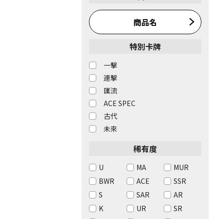
商品名
特別卡牌
一擊
連擊
匯流
ACE SPEC
古代
未來
稀有度
U
MA
MUR
BWR
ACE
SSR
S
SAR
AR
K
UR
SR