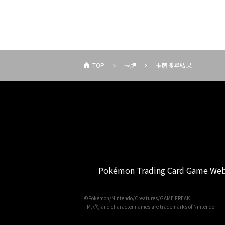
TOP
卡牌
卡牌搜尋結果
Pokémon Trading Card Game Web
©Pokémon/Nintendo/Creatures/GAME FREAK
TM, Ⓡ, and character names are trademarks of Nintendo.