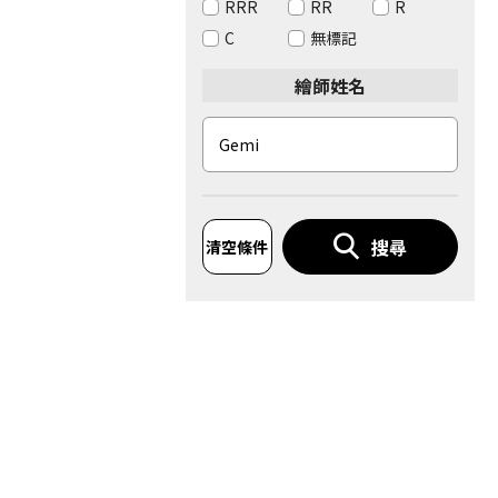
RRR
RR
R
C
無標記
繪師姓名
搜尋
清空條件