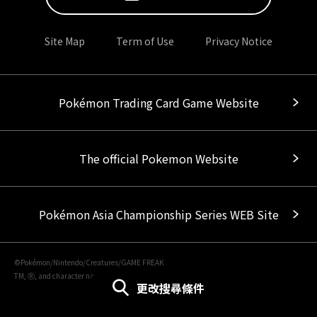
Site Map
Term of Use
Privacy Notice
Pokémon Trading Card Game Website
The official Pokemon Website
Pokémon Asia Championship Series WEB Site
©Pokémon/Nintendo/Creatures/GAME FREAK
TM, Ⓡ, and character names are trademarks of Nintendo.
更改搜尋條件