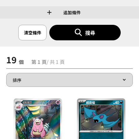
追加條件
搜尋
清空條件
19
個
第 1 頁
/ 共 1 頁