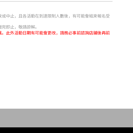
。
改或中止，且各活動在到達限制人數後，有可能會結束報名受
贈完即止，敬請諒解。
異。此外活動日期有可能會更改，請務必事前諮詢店鋪後再前