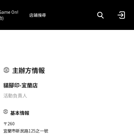
Game On!
店鋪搜尋
動)
主辦方情報
貓腳印-宜蘭店
活動負責人
基本情報
〒260
宜蘭市新民路125之一號