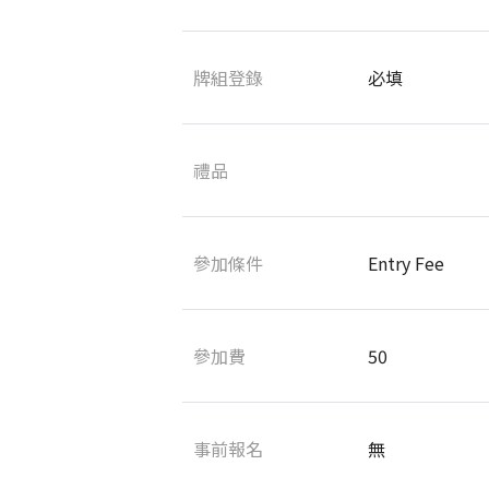
牌組登錄
必填
禮品
參加條件
Entry Fee
參加費
50
事前報名
無