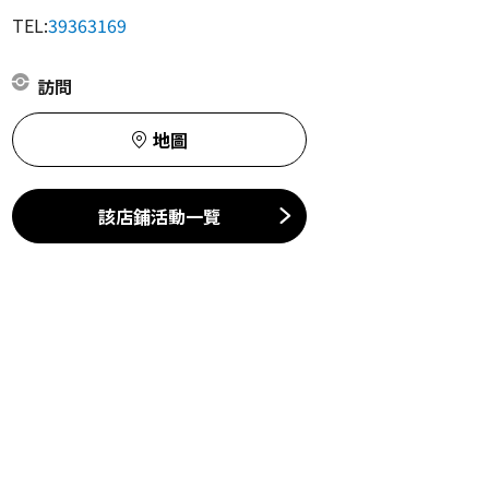
TEL:
39363169
訪問
地圖
該店鋪活動一覽