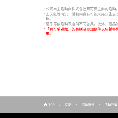
公認自主活動非株式會社寶可夢主辦的活動
因天氣等情況，活動內容有可能未經預告更
理。
禮品等依活動及店鋪不同各異。此外，禮品
「寶可夢道館」的賽制及參加條件以店鋪各
來。
TOP
活動
活動搜尋
活動詳情