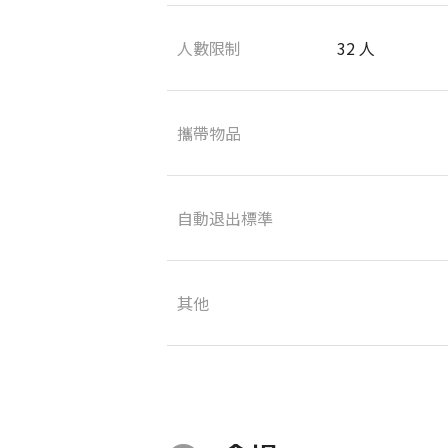
人數限制
32 人
攜帶物品
自動退出標準
其他