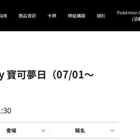
Pokémon 
指南
商品資訊
卡牌
牌組構築
規則
(活
Day 寶可夢日（07/01～
1:30
會場
報名