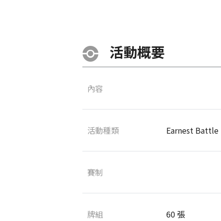
活動概要
內容
活動種類
Earnest Battle
賽制
牌組
60 張