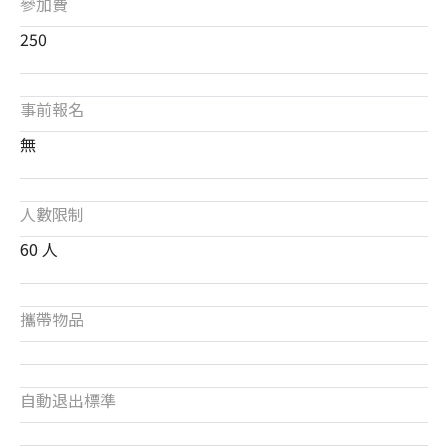
參加費
250
事前報名
無
人數限制
60 人
攜帶物品
自動退出標準