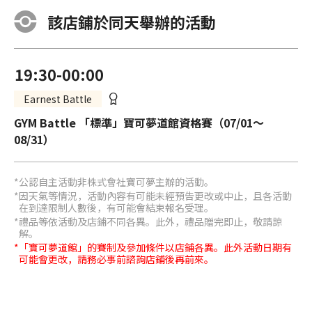
該店鋪於同天舉辦的活動
19:30-00:00
Earnest Battle
GYM Battle 「標準」寶可夢道館資格賽（07/01～
08/31）
公認自主活動非株式會社寶可夢主辦的活動。
因天氣等情況，活動內容有可能未經預告更改或中止，且各活動
在到達限制人數後，有可能會結束報名受理。
禮品等依活動及店鋪不同各異。此外，禮品贈完即止，敬請諒
解。
「寶可夢道館」的賽制及參加條件以店鋪各異。此外活動日期有
可能會更改，請務必事前諮詢店鋪後再前來。