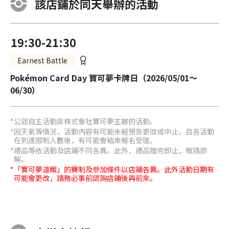
該店鋪於同天舉辦的活動
19:30-21:30
Earnest Battle
Pokémon Card Day 寶可夢卡牌日（2026/05/01～
06/30）
公認自主活動非株式會社寶可夢主辦的活動。
因天氣等情況，活動內容有可能未經預告更改或中止，且各活動
在到達限制人數後，有可能會結束報名受理。
禮品等依活動及店鋪不同各異。此外，禮品贈完即止，敬請諒
解。
「寶可夢道館」的賽制及參加條件以店鋪各異。此外活動日期有
可能會更改，請務必事前諮詢店鋪後再前來。