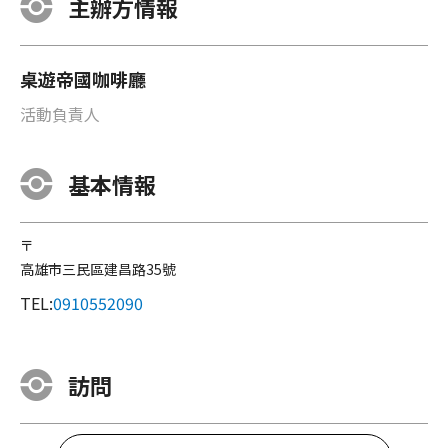
主辦方情報
桌遊帝國咖啡廳
活動負責人
基本情報
〒
高雄市三民區建昌路35號
TEL:
0910552090
訪問