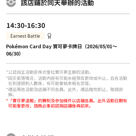
該店鋪於同天舉辦的活動
14:30-16:30
Earnest Battle
Pokémon Card Day 寶可夢卡牌日（2026/05/01～
06/30）
公認自主活動非株式會社寶可夢主辦的活動。
因天氣等情況，活動內容有可能未經預告更改或中止，且各活動
在到達限制人數後，有可能會結束報名受理。
禮品等依活動及店鋪不同各異。此外，禮品贈完即止，敬請諒
解。
「寶可夢道館」的賽制及參加條件以店鋪各異。此外活動日期有
可能會更改，請務必事前諮詢店鋪後再前來。