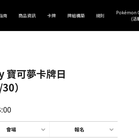
Pokémon 
指南
商品資訊
卡牌
牌組構築
規則
(活
Day 寶可夢卡牌日
/30）
3:00
會場
報名