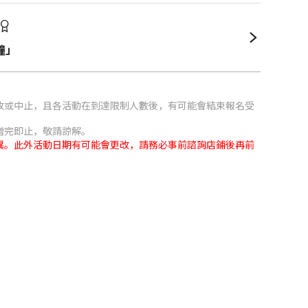
瞳」
。
改或中止，且各活動在到達限制人數後，有可能會結束報名受
贈完即止，敬請諒解。
異。此外活動日期有可能會更改，請務必事前諮詢店鋪後再前