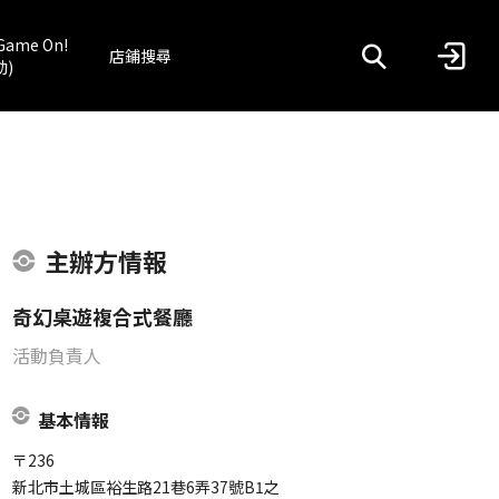
Game On!
店鋪搜尋
動)
主辦方情報
奇幻桌遊複合式餐廳
活動負責人
基本情報
〒236
新北市土城區裕生路21巷6弄37號B1之