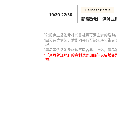
Earnest Battle
19:30-22:30
新彈對戰「深淵之
公認自主活動非株式會社寶可夢主辦的活動
因天氣等情況，活動內容有可能未經預告更
理。
禮品等依活動及店鋪不同各異。此外，禮品
「寶可夢道館」的賽制及參加條件以店鋪各
來。