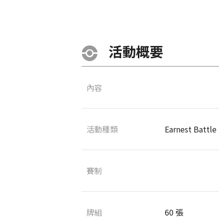
活動概要
內容
活動種類
Earnest Battle
賽制
牌組
60 張