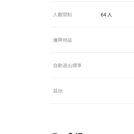
人數限制
64 人
攜帶物品
自動退出標準
其他