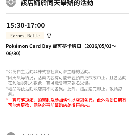
該店鋪於同天舉辦的活動
15:30-17:00
Earnest Battle
Pokémon Card Day 寶可夢卡牌日（2026/05/01～
06/30）
公認自主活動非株式會社寶可夢主辦的活動。
因天氣等情況，活動內容有可能未經預告更改或中止，且各活動
在到達限制人數後，有可能會結束報名受理。
禮品等依活動及店鋪不同各異。此外，禮品贈完即止，敬請諒
解。
「寶可夢道館」的賽制及參加條件以店鋪各異。此外活動日期有
可能會更改，請務必事前諮詢店鋪後再前來。