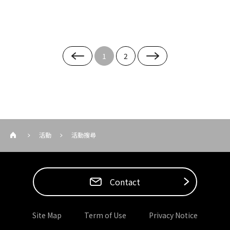
1
2
活動
活動搜尋
Contact
Site Map
Term of Use
Privacy Notice