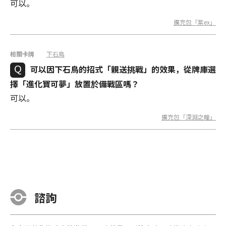
可以。
擴充包「紫ex」
相關卡牌
下石鳥
可以因下石鳥的招式「親送挑戰」的效果，從牌庫選
擇「進化寶可夢」放置於備戰區嗎？
可以。
擴充包「深淵之瞳」
諮詢