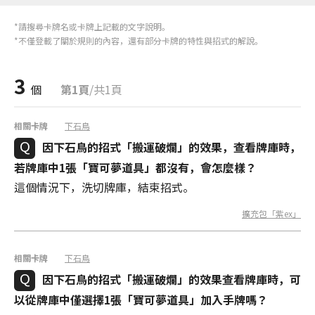
*請搜尋卡牌名或卡牌上記載的文字說明。
*不僅登載了關於規則的內容，還有部分卡牌的特性與招式的解說。
3
個
第1頁
/共1頁
相關卡牌
下石鳥
因下石鳥的招式「搬運破爛」的效果，查看牌庫時，
若牌庫中1張「寶可夢道具」都沒有，會怎麼樣？
這個情況下，洗切牌庫，結束招式。
擴充包「紫ex」
相關卡牌
下石鳥
因下石鳥的招式「搬運破爛」的效果查看牌庫時，可
以從牌庫中僅選擇1張「寶可夢道具」加入手牌嗎？