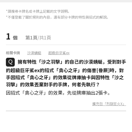
*請搜尋卡牌名或卡牌上記載的文字說明。
*不僅登載了關於規則的內容，還有部分卡牌的特性與招式的解說。
1
個
第1頁
/共1頁
相關卡牌
沙漠蜻蜓
超級巨牙鯊ex
擁有特性「沙之羽擊」的自己的沙漠蜻蜓，受到對手
的超級巨牙鯊ex的招式「貪心之牙」的傷害[昏厥]時，對
手因招式「貪心之牙」的效果從牌庫抽卡與因特性「沙之
羽擊」的效果丟棄對手的手牌，何者先執行？
因招式「貪心之牙」的效果，先從牌庫抽出2張卡。
擴充包「烈獄狂火X」