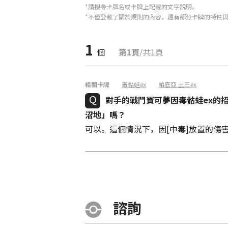
*請搜尋卡牌名或卡牌上記載的文字說明。
*不僅登載了關於規則的內容，還有部分卡牌的特性
1
個
第1頁
/共1頁
相關卡牌
毒骷蛙ex
帕底亞 土王ex
對手的戰鬥寶可夢因毒骷蛙ex的招
沼地」嗎？
可以。這個情況下，因[中毒]放置的傷
諮詢