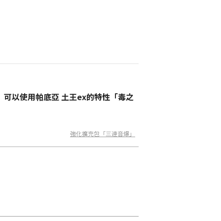
，可以使用帕底亞 土王ex的特性「毒之
強化擴充包「三連音爆」