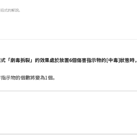
與招式的解說。
式「劇毒拆裂」的效果處於放置6個傷害指示物的[中毒]狀態時
害指示物的個數將變為1個。