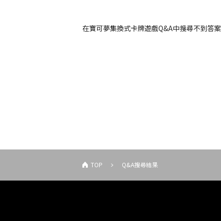
在寶可夢集換式卡牌遊戲Q&A中搜尋不到答
TOP
Q&A搜尋結果