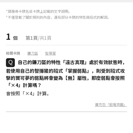
*請搜尋卡牌名或卡牌上記載的文字說明。
*不僅登載了關於規則的內容，還有部分卡牌的特性與招式的解說。
1
個
第1頁
/共1頁
相關卡牌
鐮刀盔
智揮猩
自己的鐮刀盔的特性「遠古真理」處於有效狀態時，
若使用自己的智揮猩的招式「掌握弱點」，則受到招式攻
擊的寶可夢的弱點將會變為【無】屬性，那麼弱點會按照
「×4」計算嗎？
會按照「×4」計算。
擴充包「超電突圍」