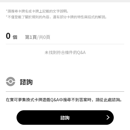
*請搜尋卡牌名或卡牌上記載的文字說明。
*不僅登載了關於規則的內容，還有部分卡牌的特性與招式的解說。
0
個
第1頁
/共0頁
未找到符合條件的Q&A
諮詢
在寶可夢集換式卡牌遊戲Q&A中搜尋不到答案時，請從此處諮詢。
諮詢