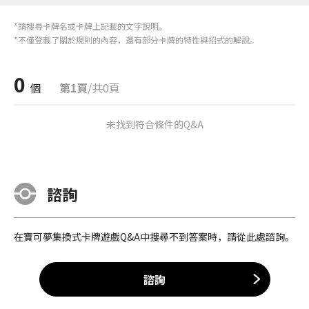
*請搜尋卡牌名或卡牌上記載的文字說明。
*不僅登載了關於規則的內容，還有部分卡牌的特性與招式的解說。
0
個
第1頁
/共0頁
未找到符合條件的Q&A
諮詢
在寶可夢集換式卡牌遊戲Q&A中搜尋不到答案時，請從此處諮詢。
諮詢