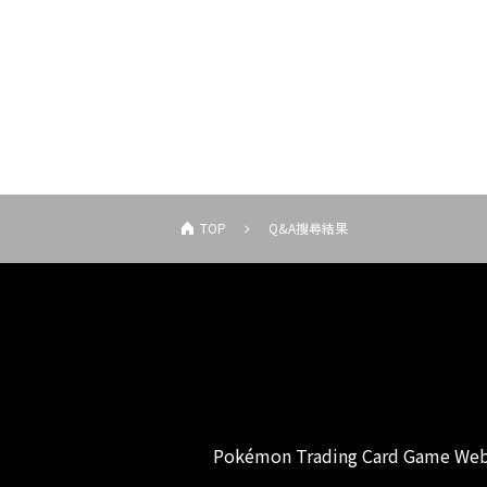
TOP
Q&A搜尋結果
Pokémon Trading Card Game Web