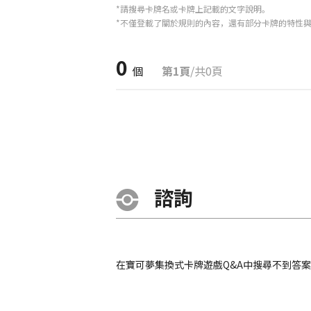
*請搜尋卡牌名或卡牌上記載的文字說明。
*不僅登載了關於規則的內容，還有部分卡牌的特性
0
個
第1頁
/共0頁
諮詢
在寶可夢集換式卡牌遊戲Q&A中搜尋不到答