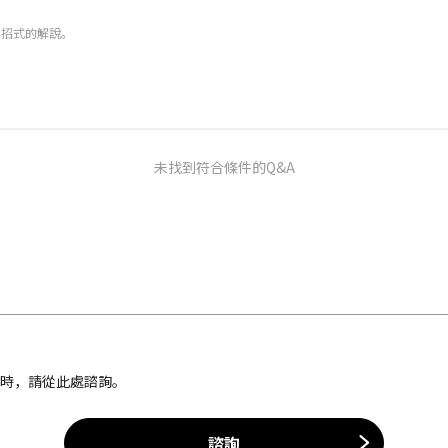
與招式的解說。
未找到符合條件的Q&A
案時，請從此處諮詢。
諮詢