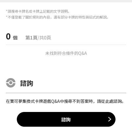
*請搜尋卡牌名或卡牌上記載的文字說明。
*不僅登載了關於規則的內容，還有部分卡牌的特性與招式的解說。
0
個
第1頁
/共0頁
未找到符合條件的Q&A
諮詢
在寶可夢集換式卡牌遊戲Q&A中搜尋不到答案時，請從此處諮詢。
諮詢