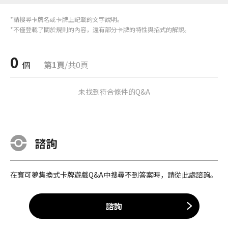
*請搜尋卡牌名或卡牌上記載的文字說明。
*不僅登載了關於規則的內容，還有部分卡牌的特性與招式的解說。
0
個
第1頁
/共0頁
未找到符合條件的Q&A
諮詢
在寶可夢集換式卡牌遊戲Q&A中搜尋不到答案時，請從此處諮詢。
諮詢