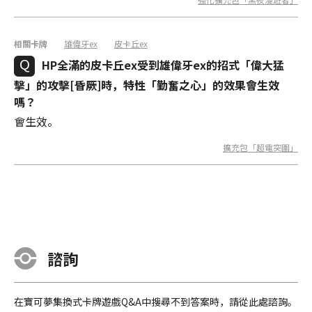
相關卡牌
雄偉牙ex
皮卡丘ex
HP全滿的皮卡丘ex受到雄偉牙ex的招式「偉大猛
擊」的攻擊[昏厥]時，特性「‌‌勤奮之心」的效果會生效
嗎？
會生效。
擴充包「超電突圍」
諮詢
在寶可夢集換式卡牌遊戲Q&A中搜尋不到答案時，請從此處諮詢。