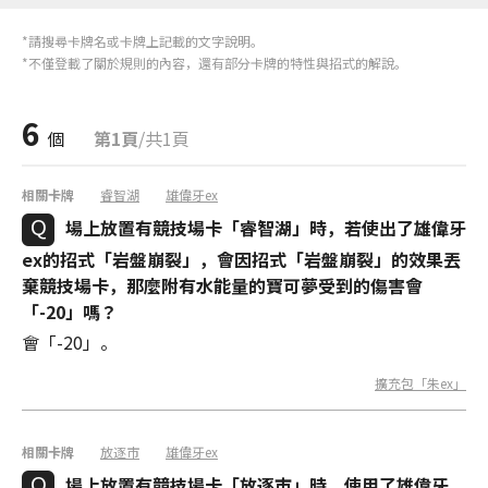
*請搜尋卡牌名或卡牌上記載的文字說明。
*不僅登載了關於規則的內容，還有部分卡牌的特性與招式的解說。
6
個
第1頁
/共1頁
相關卡牌
睿智湖
雄偉牙ex
場上放置有競技場卡「睿智湖」時，若使出了雄偉牙
ex的招式「岩盤崩裂」，會因招式「岩盤崩裂」的效果丟
棄競技場卡，那麼附有水能量的寶可夢受到的傷害會
「-20」嗎？
會「-20」。
擴充包「朱ex」
相關卡牌
放逐市
雄偉牙ex
場上放置有競技場卡「放逐市」時，使用了雄偉牙