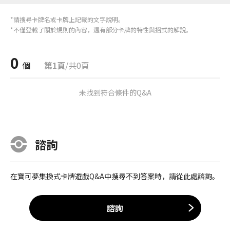
*請搜尋卡牌名或卡牌上記載的文字說明。
*不僅登載了關於規則的內容，還有部分卡牌的特性與招式的解說。
0
個
第1頁
/共0頁
未找到符合條件的Q&A
諮詢
在寶可夢集換式卡牌遊戲Q&A中搜尋不到答案時，請從此處諮詢。
諮詢