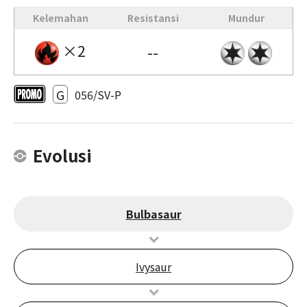
Kelemahan
Resistansi
Mundur
×2
--
G
056/SV-P
Evolusi
Bulbasaur
Ivysaur