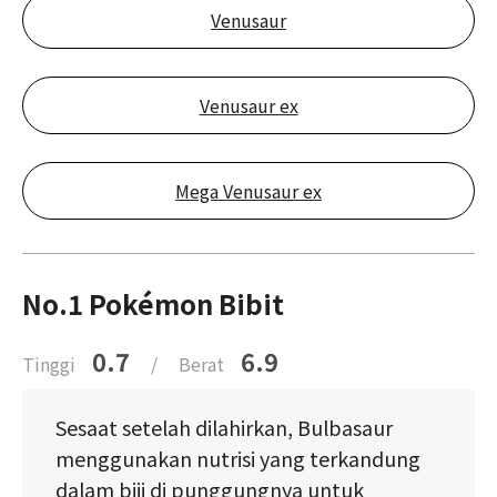
Venusaur
Venusaur ex
Mega Venusaur ex
No.1 Pokémon Bibit
0.7
6.9
Tinggi
/
Berat
Sesaat setelah dilahirkan, Bulbasaur
menggunakan nutrisi yang terkandung
dalam biji di punggungnya untuk