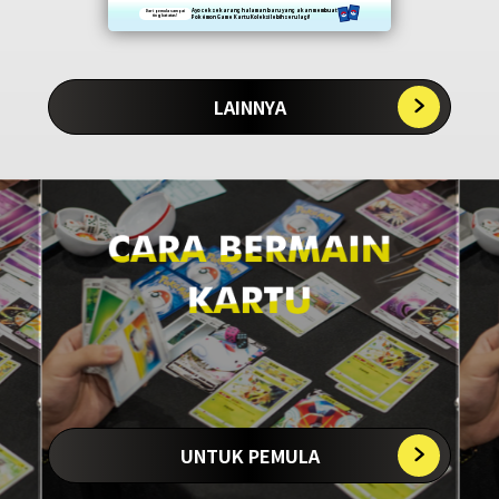
Other
Ayo cek sekarang
halaman baru yang akan membuat
Dari pemula
sampai
tingkat atas!
Pokémon Game Kartu Koleksi lebih seru lagi!
LAINNYA
UNTUK PEMULA