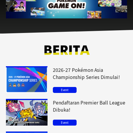
2026-27 Pokémon Asia
Championship Series Dimulai!
Event
Pendaftaran Premier Ball League
Dibuka!
Event