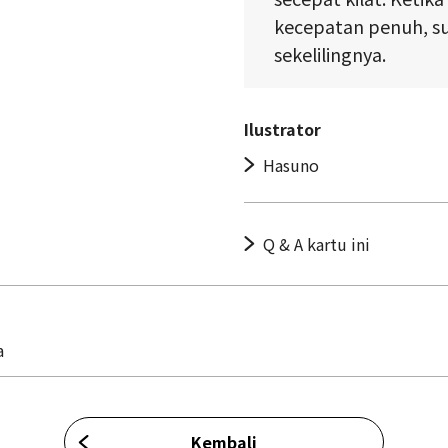
kecepatan penuh, s
sekelilingnya.
Ilustrator
Hasuno
Q & A kartu ini
a
Kembali