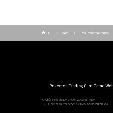
TOP
Kartu
Hasil Pencarian Kartu
Pokémon Trading Card Game Web
©Pokémon/Nintendo/Creatures/GAME FREAK
TM, Ⓡ, and character names are trademarks of Nintendo.