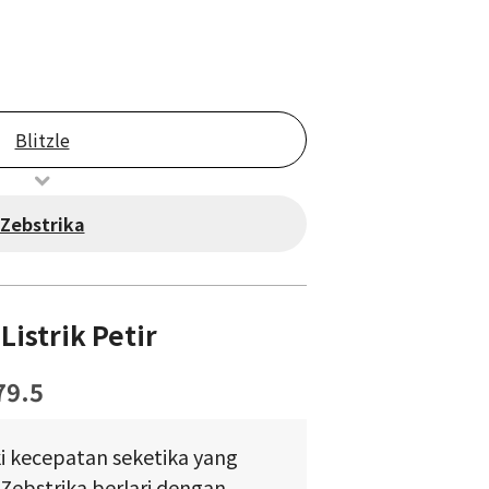
Blitzle
Zebstrika
istrik Petir
79.5
i kecepatan seketika yang
 Zebstrika berlari dengan