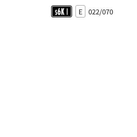
E
022/070