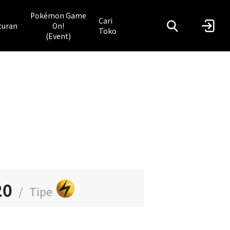
Pokémon Game
Cari
turan
On!
Toko
(Event)
20
/
Tipe