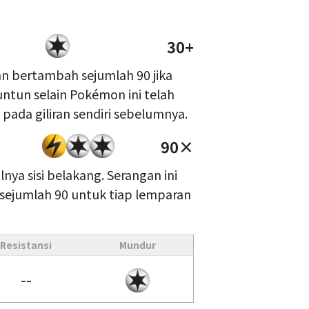
30+
an bertambah sejumlah 90 jika
tun selain Pokémon ini telah
ada giliran sendiri sebelumnya.
90×
nya sisi belakang. Serangan ini
ejumlah 90 untuk tiap lemparan
Resistansi
Mundur
--