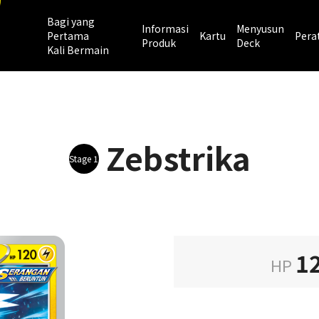
Bagi yang
Informasi
Menyusun
Pertama
Kartu
Pera
Produk
Deck
Kali Bermain
Zebstrika
Stage 1
1
HP