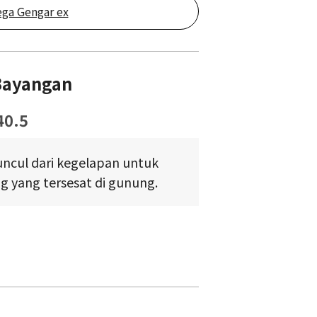
ga Gengar ex
Bayangan
40.5
ncul dari kegelapan untuk
 yang tersesat di gunung.