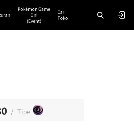
Pokémon Game
Cari
turan
On!
Toko
(Event)
30
/
Tipe