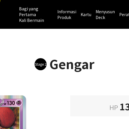
Bagi yang
Informasi
Menyusun
Pertama
Kartu
Pera
Produk
Deck
Kali Bermain
Gengar
Stage 2
1
HP