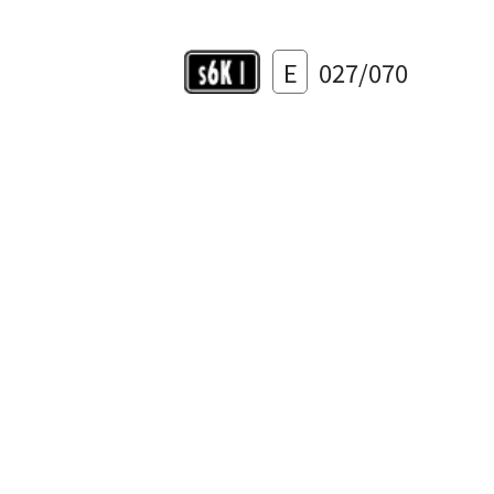
E
027/070