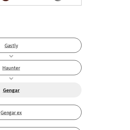
Gastly
Haunter
Gengar
Gengar ex