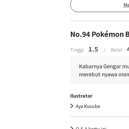
Me
No.94 Pokémon 
1.5
Tinggi
/
Berat
Kabarnya Gengar mu
merebut nyawa orang
Ilustrator
Aya Kusube
Q & A kartu ini