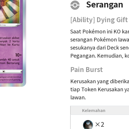
Serangan
[Ability] Dying Gift
Saat Pokémon ini KO ka
serangan Pokémon lawan,
sesukanya dari Deck sen
Pegangan. Kemudian, k
Pain Burst
Kerusakan yang diberik
tiap Token Kerusakan y
lawan.
Kelemahan
×2