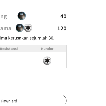
ong
40
sama
120
ima kerusakan sejumlah 30.
Resistansi
Mundur
--
Pawniard