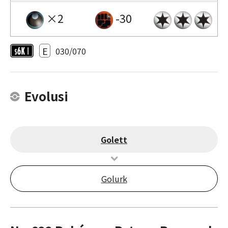
×2
-30
E
030/070
Evolusi
Golett
Golurk