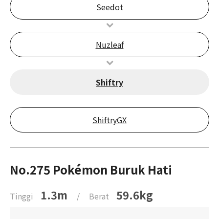
Seedot
Nuzleaf
Shiftry
ShiftryGX
No.275 Pokémon Buruk Hati
1.3m
59.6kg
Tinggi
/
Berat