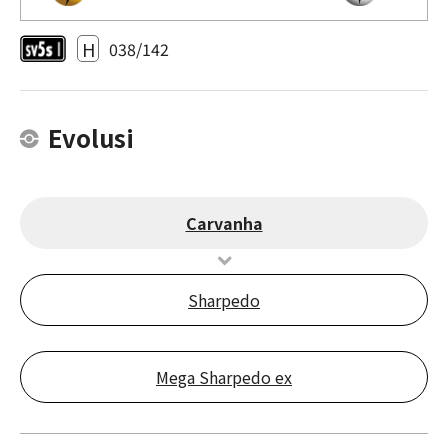
H
038/142
Evolusi
Carvanha
Sharpedo
Mega Sharpedo ex