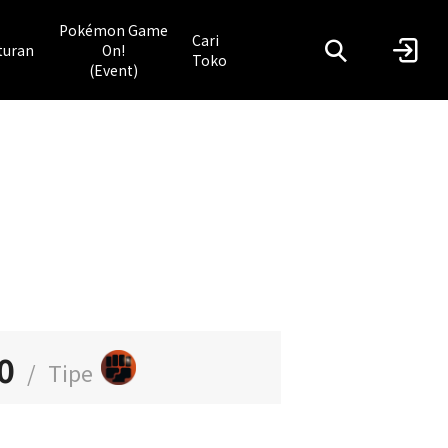
Pokémon Game
Cari
turan
On!
Toko
(Event)
0
/
Tipe