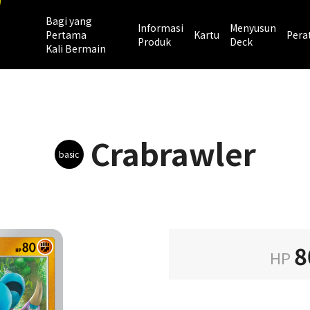
Bagi yang
Informasi
Menyusun
Pertama
Kartu
Pera
Produk
Deck
Kali Bermain
Crabrawler
basic
8
HP