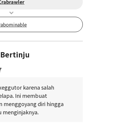
Crabrawler
rabominable
Bertinju
7
eggutor karena salah
elapa. Ini membuat
n menggoyang diri hingga
lu menginjaknya.