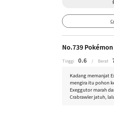
C
No.739 Pokémon 
0.6
Tinggi
/
Berat
Kadang memanjat Ex
mengira itu pohon k
Exeggutor marah da
Crabrawler jatuh, la