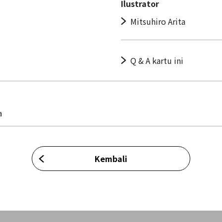
Ilustrator
Mitsuhiro Arita
Q & A kartu ini
a
Kembali