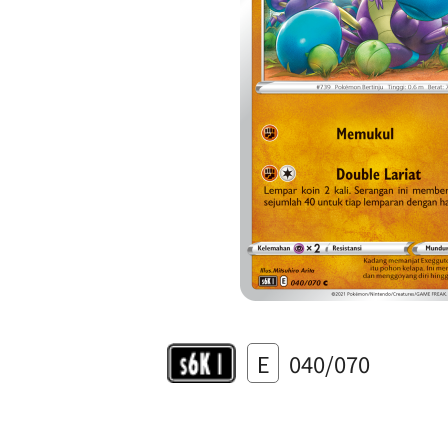
E
040/070