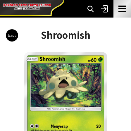
Shroomish
basic