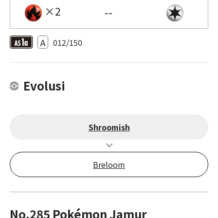
×2
--
A
012/150
Evolusi
Shroomish
Breloom
No.285 Pokémon Jamur