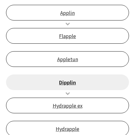
Applin
Flapple
Appletun
Dipplin
Hydrapple ex
Hydrapple