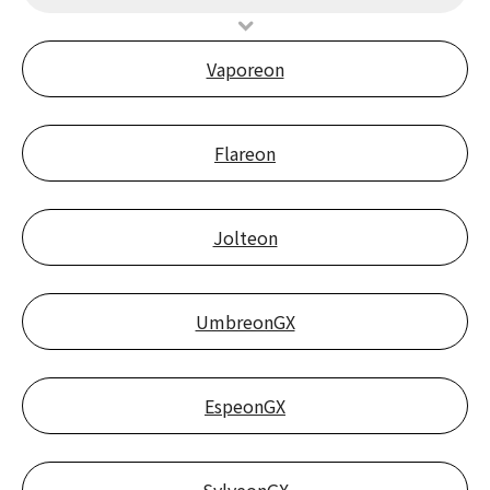
Vaporeon
Flareon
Jolteon
UmbreonGX
EspeonGX