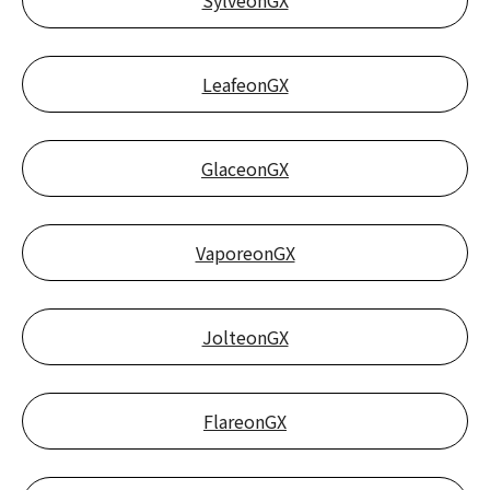
SylveonGX
LeafeonGX
GlaceonGX
VaporeonGX
JolteonGX
FlareonGX