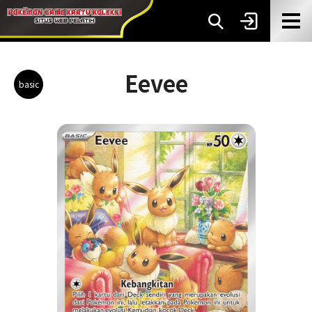
Eevee
basic