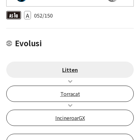
A
052/150
Evolusi
Litten
Torracat
IncineroarGX