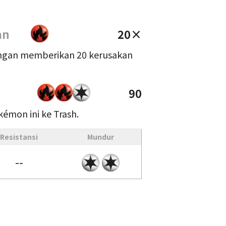
an
20×
rangan memberikan 20 kerusakan
90
émon ini ke Trash.
Resistansi
Mundur
--