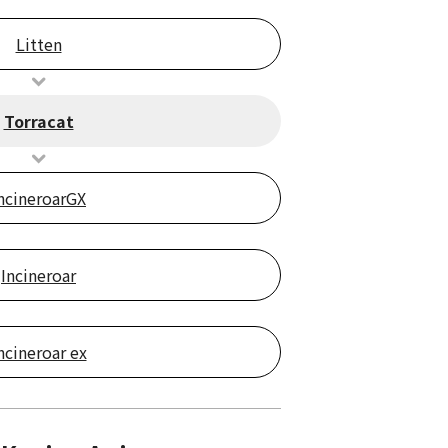
Litten
Torracat
ncineroarGX
Incineroar
ncineroar ex