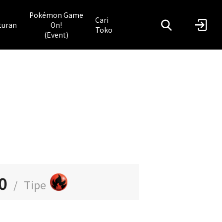
Pokémon Game
Cari
turan
On!
Toko
(Event)
0
/
Tipe