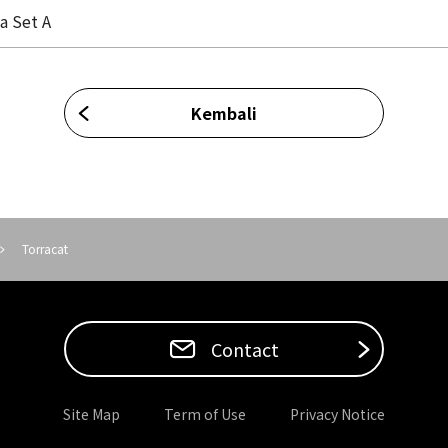
a Set A
Kembali
Torracat
Contact
Site Map
Term of Use
Privacy Notice