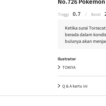
No.726 Pokémon 
0.7
Tinggi
/
Berat
Ketika surai Torracat
berada dalam kondisi
bulunya akan menjad
Ilustrator
TOKIYA
Q & A kartu ini