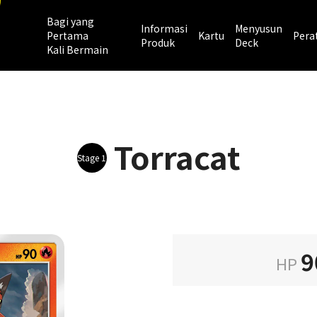
Bagi yang
Informasi
Menyusun
Pertama
Kartu
Pera
Produk
Deck
Kali Bermain
Torracat
Stage 1
9
HP