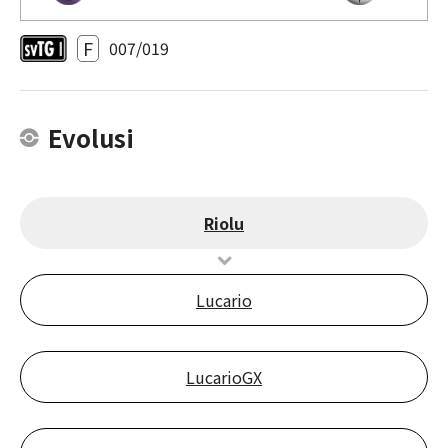
F
007/019
Evolusi
Riolu
Lucario
LucarioGX