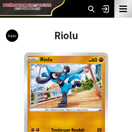
Riolu
basic